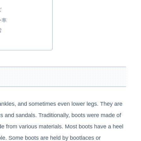
ズ
ー率
雪
 ankles, and sometimes even lower legs. They are
es and sandals. Traditionally, boots were made of
de from various materials. Most boots have a heel
 sole. Some boots are held by bootlaces or