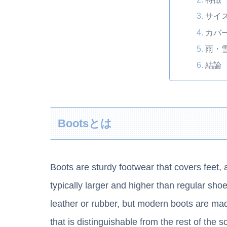
サイ
カバ
雨・
結論
Bootsとは
Boots are sturdy footwear that covers feet,
typically larger and higher than regular sho
leather or rubber, but modern boots are ma
that is distinguishable from the rest of the